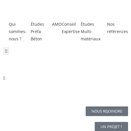
Qui
Études
AMO
Conseil
Études
Nos
sommes-
Préfa
Expertise
Multi-
références
nous ?​
Béton
matériaux
Hamburger Toggle Menu
NOUS REJOINDRE
UN PROJET ?