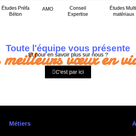
Études Préfa
Conseil
Études Multi
AMO
Béton
Expertise
matériaux
Toute l'équipe vous présente
s meilleurs vœux en vi
Et pour en savoir plus sur nous ?
C'est par ici
Métiers
A