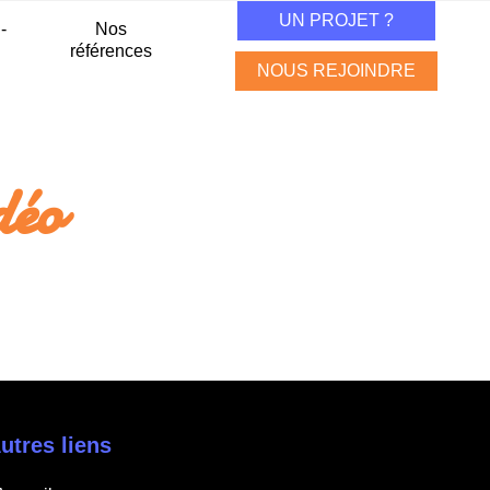
UN PROJET ?
-
Nos
références
NOUS REJOINDRE
déo
utres liens