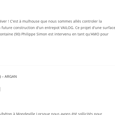
Hiver ! C'est à mulhouse que nous sommes allés controler la
 future construction d'un entrepot VAILOG. Ce projet d'une surfac
 Fontaine (90) Philippe Simon est intervenu en tant qu'AMO pour
N
/béton à Mondeville ​​Lorsque nous avons été sollicités pour